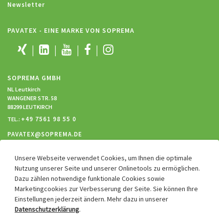
Newsletter
PAVATEX - EINE MARKE VON SOPREMA
SOPREMA GMBH
NL Leutkirch
WANGENER STR. 58
88299 LEUTKIRCH
+49 7561 98 55 0
TEL.:
PAVATEX@SOPREMA.DE
Unsere Webseite verwendet Cookies, um Ihnen die optimale
RECHTLICHES
Nutzung unserer Seite und unserer Onlinetools zu ermöglichen.
Dazu zählen notwendige funktionale Cookies sowie
Impressum
Marketingcookies zur Verbesserung der Seite. Sie können Ihre
Datenschutz
Einstellungen jederzeit ändern. Mehr dazu in unserer
Hinweisgebersystem
Datenschutzerklärung
.