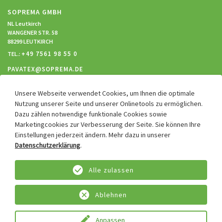
SOPREMA GMBH
NL Leutkirch
WANGENER STR. 58
88299 LEUTKIRCH
+49 7561 98 55 0
TEL.:
PAVATEX@SOPREMA.DE
Unsere Webseite verwendet Cookies, um Ihnen die optimale
RECHTLICHES
Nutzung unserer Seite und unserer Onlinetools zu ermöglichen.
Dazu zählen notwendige funktionale Cookies sowie
Impressum
Marketingcookies zur Verbesserung der Seite. Sie können Ihre
Datenschutz
Einstellungen jederzeit ändern. Mehr dazu in unserer
Hinweisgebersystem
Datenschutzerklärung
.
Cookie Einstellungen
Alle zulassen
Allgemeine Verkaufs- & Lieferbedingungen
Einkaufsbedingungen
Ablehnen
Anpassen