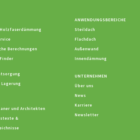
ANWENDUNGSBEREICHE
 Holzfaserdämmung
Steildach
rvice
Flachdach
che Berechnungen
Außenwand
Finder
Innendämmung
ntsorgung
UNTERNEHMEN
 Lagerung
Über uns
News
Karriere
laner und Architekten
Newsletter
stexte &
eichnisse