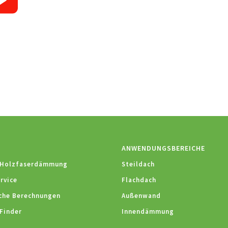
ANWENDUNGSBEREICHE
 Holzfaserdämmung
Steildach
rvice
Flachdach
che Berechnungen
Außenwand
Finder
Innendämmung