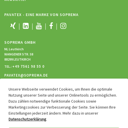
PAVATEX - EINE MARKE VON SOPREMA
SOPREMA GMBH
NL Leutkirch
WANGENER STR. 58
88299 LEUTKIRCH
+49 7561 98 55 0
TEL.:
PAVATEX@SOPREMA.DE
Unsere Webseite verwendet Cookies, um Ihnen die optimale
RECHTLICHES
Nutzung unserer Seite und unserer Onlinetools zu ermöglichen.
Dazu zählen notwendige funktionale Cookies sowie
Impressum
Marketingcookies zur Verbesserung der Seite. Sie können Ihre
Datenschutz
Einstellungen jederzeit ändern. Mehr dazu in unserer
Hinweisgebersystem
Datenschutzerklärung
.
Cookie Einstellungen